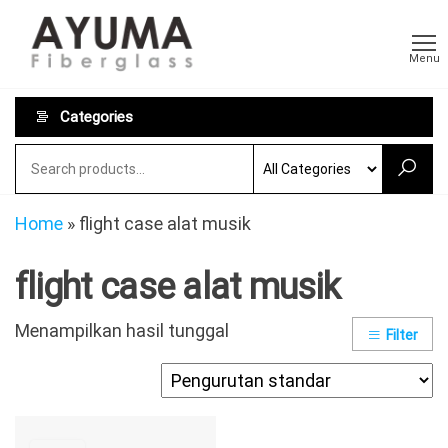
Skip
AYUMA
Pabrikasi
to
Fiberglass
Fiberglass
Menu
Custom
the
dan
content
Persewaan
Categories
Toilet
Portable
Home
»
flight case alat musik
flight case alat musik
Menampilkan hasil tunggal
Filter